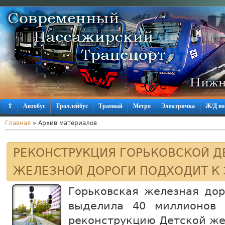
⇧
Автобус
Троллейбус
Трамвай
Метро
Электричка
Ж/Д во
Главная
»
Архив материалов
РЕКОНСТРУКЦИЯ ГОРЬКОВСКОЙ Д
ЖЕЛЕЗНОЙ ДОРОГИ ПОДХОДИТ К
Горьковская железная дор
выделила 40 миллионов 
реконструкцию Детской же